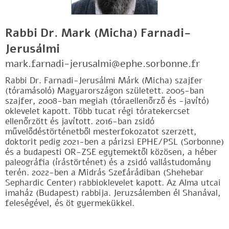
Rabbi Dr. Mark (Micha) Farnadi-
Jerusálmi
mark.farnadi-jerusalmi@ephe.sorbonne.fr
Rabbi Dr. Farnadi-Jerusálmi Márk (Micha) szajfer
(tóramásoló) Magyarországon született. 2005-ban
szajfer, 2008-ban megiah (tóraellenőrző és -javító)
oklevelet kapott. Több tucat régi tóratekercset
ellenőrzött és javított. 2016-ban zsidó
művelődéstörténetből mesterfokozatot szerzett,
doktorit pedig 2021-ben a párizsi EPHE/PSL (Sorbonne)
és a budapesti OR-ZSE egytemektől közösen, a héber
paleográfia (írástörténet) és a zsidó vallástudomány
terén. 2022-ben a Midrás Szefárádiban (Shehebar
Sephardic Center) rabbioklevelet kapott. Az Alma utcai
imaház (Budapest) rabbija. Jeruzsálemben él Shanával,
feleségével, és öt gyermekükkel.