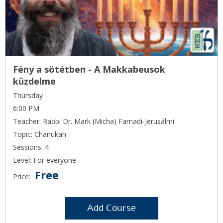
Fény a sötétben - A Makkabeusok
küzdelme
Thursday
6:00 PM
Teacher: Rabbi Dr. Mark (Micha) Farnadi-Jerusálmi
Topic: Chanukah
Sessions: 4
Level: For everyone
Free
Price:
Add Course