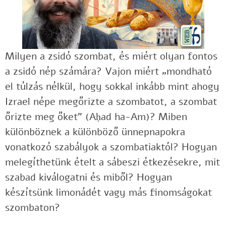
Milyen a zsidó szombat, és miért olyan fontos
a zsidó nép számára? Vajon miért „mondható
el túlzás nélkül, hogy sokkal inkább mint ahogy
Izrael népe megőrizte a szombatot, a szombat
őrizte meg őket” (Aḥad ha-Am)? Miben
különböznek a különböző ünnepnapokra
vonatkozó szabályok a szombatiaktól? Hogyan
melegíthetünk ételt a sábeszi étkezésekre, mit
szabad kiválogatni és miből? Hogyan
készítsünk limonádét vagy más finomságokat
szombaton?