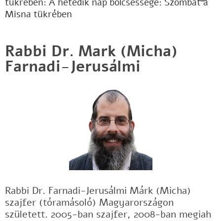
tükrében: A hetedik nap bölcsessége: Szombat a
Misna tükrében
Rabbi Dr. Mark (Micha)
Farnadi-Jerusálmi
Rabbi Dr. Farnadi-Jerusálmi Márk (Micha)
szajfer (tóramásoló) Magyarországon
született. 2005-ban szajfer, 2008-ban megiah