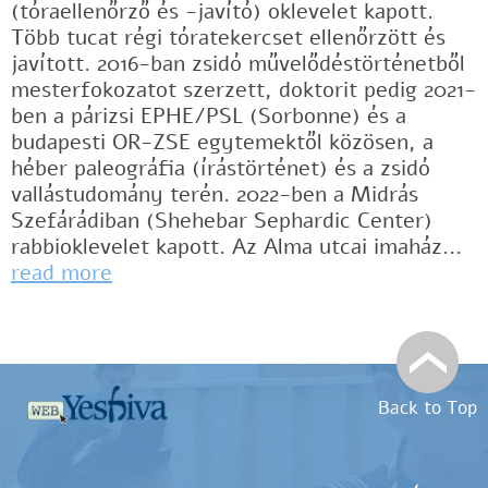
(tóraellenőrző és -javító) oklevelet kapott.
Több tucat régi tóratekercset ellenőrzött és
javított. 2016-ban zsidó művelődéstörténetből
mesterfokozatot szerzett, doktorit pedig 2021-
ben a párizsi EPHE/PSL (Sorbonne) és a
budapesti OR-ZSE egytemektől közösen, a
héber paleográfia (írástörténet) és a zsidó
vallástudomány terén. 2022-ben a Midrás
Szefárádiban (Shehebar Sephardic Center)
rabbioklevelet kapott. Az Alma utcai imaház...
read more
Back to Top