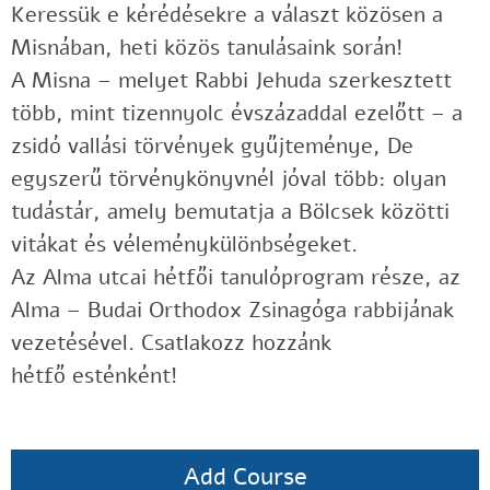
Keressük e kérédésekre a választ közösen a
Misnában, heti közös tanulásaink során!
A Misna – melyet Rabbi Jehuda szerkesztett
több, mint tizennyolc évszázaddal ezelőtt – a
zsidó vallási törvények gyűjteménye, De
egyszerű törvénykönyvnél jóval több: olyan
tudástár, amely bemutatja a Bölcsek közötti
vitákat és véleménykülönbségeket.
Az Alma utcai hétfői tanulóprogram része, az
Alma – Budai Orthodox Zsinagóga rabbijának
vezetésével. Csatlakozz hozzánk
hétfő esténként!
Add Course