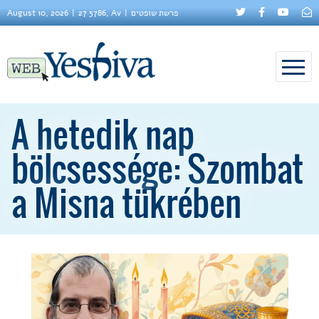
August 10, 2026
27 5786, Av
פרשת שופטים
A hetedik nap
bölcsessége: Szombat
a Misna tükrében