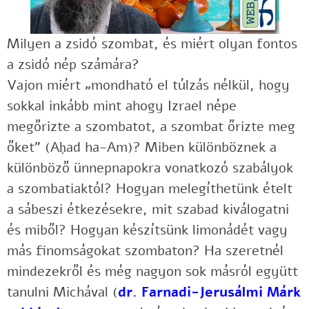
Milyen a zsidó szombat, és miért olyan fontos
a zsidó nép számára?
Vajon miért „mondható el túlzás nélkül, hogy
sokkal inkább mint ahogy Izrael népe
megőrizte a szombatot, a szombat őrizte meg
őket” (Aḥad ha-Am)? Miben különböznek a
különböző ünnepnapokra vonatkozó szabályok
a szombatiaktól? Hogyan melegíthetünk ételt
a sábeszi étkezésekre, mit szabad kiválogatni
és miből? Hogyan készítsünk limonádét vagy
más finomságokat szombaton? Ha szeretnél
mindezekről és még nagyon sok másról együtt
tanulni Michával (
dr. Farnadi-Jerusálmi Márk