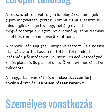
A 20. század tele volt olyan ideológiákkal, amelyek
gyors megváltást ígértek. Kommunizmus, fasizmus –
mindegyik azt ígérte, hogy néhány év alatt
megváltoztatja a világot. Az eredmény: több tízmillió
halott és romokban heverő kontinens.
A háború után Nyugat-Európa választott. És a hosszú
utat választotta. Lassan építettek fel mindent:
intézményről intézményre, szén- és acélközösségből
közös piac, közös piacból unió. Ötven év munkája. De
működött.
A magyarban van két közmondás:
„Lassan járj,
tovább érsz”
és
„Türelem rózsát terem.”
Személyes vonatkozás