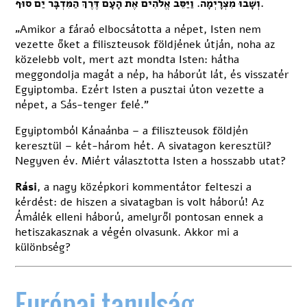
וְשָׁבוּ מִצְרָיְמָה. וַיַּסֵּב אֱלֹהִים אֶת הָעָם דֶּרֶךְ הַמִּדְבָּר יַם סוּף.
„Amikor a fáraó elbocsátotta a népet, Isten nem
vezette őket a filiszteusok földjének útján, noha az
közelebb volt, mert azt mondta Isten: hátha
meggondolja magát a nép, ha háborút lát, és visszatér
Egyiptomba. Ezért Isten a pusztai úton vezette a
népet, a Sás-tenger felé.”
Egyiptomból Kánaánba – a filiszteusok földjén
keresztül – két-három hét. A sivatagon keresztül?
Negyven év. Miért választotta Isten a hosszabb utat?
Rási
, a nagy középkori kommentátor felteszi a
kérdést: de hiszen a sivatagban is volt háború! Az
Ámálék elleni háború, amelyről pontosan ennek a
hetiszakasznak a végén olvasunk. Akkor mi a
különbség?
Európai tanulság