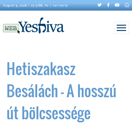
August 9, 2026
25 5786, Av
פרשת ראה
Hetiszakasz
Besálách – A hosszú
út bölcsessége