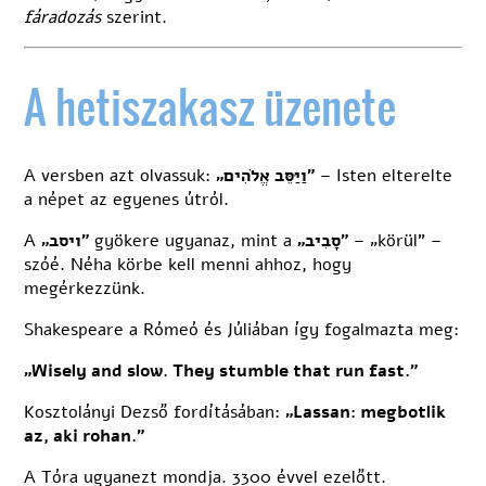
fáradozás
szerint.
A hetiszakasz üzenete
A versben azt olvassuk:
„וַיַּסֵּב אֱלֹהִים”
– Isten elterelte
a népet az egyenes útról.
A
„ויסב”
gyökere ugyanaz, mint a
„סָבִיב”
– „körül” –
szóé. Néha körbe kell menni ahhoz, hogy
megérkezzünk.
Shakespeare a Rómeó és Júliában így fogalmazta meg:
„Wisely and slow. They stumble that run fast.”
Kosztolányi Dezső fordításában:
„Lassan: megbotlik
az, aki rohan.”
A Tóra ugyanezt mondja. 3300 évvel ezelőtt.