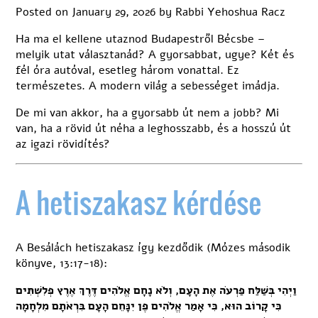
Posted on
January 29, 2026
by
Rabbi Yehoshua Racz
Ha ma el kellene utaznod Budapestről Bécsbe –
melyik utat választanád? A gyorsabbat, ugye? Két és
fél óra autóval, esetleg három vonattal. Ez
természetes. A modern világ a sebességet imádja.
De mi van akkor, ha a gyorsabb út nem a jobb? Mi
van, ha a rövid út néha a leghosszabb, és a hosszú út
az igazi rövidítés?
A hetiszakasz kérdése
A Besálách
hetiszakasz
így kezdődik (Mózes második
könyve, 13:17-18):
וַיְהִי בְּשַׁלַּח פַּרְעֹה אֶת הָעָם, וְלֹא נָחָם אֱלֹהִים דֶּרֶךְ אֶרֶץ פְּלִשְׁתִּים
כִּי קָרוֹב הוּא, כִּי אָמַר אֱלֹהִים פֶּן יִנָּחֵם הָעָם בִּרְאֹתָם מִלְחָמָה