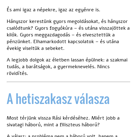
És ami igaz a népekre, igaz az egyénre is.
Hányszor kerestünk gyors megoldásokat, és hányszor
csalódtunk? Gyors fogyókúra – és utána visszajöttek a
kilók. Gyors meggazdagodás – és elvesztettük a
pénzünket. Elhamarkodott kapcsolatok – és utána
évekig viseltük a sebeket.
A legjobb dolgok az életben lassan épülnek: a szakmai
tudás, a barátságok, a gyermeknevelés. Nincs
rövidítés.
A hetiszakasz válasza
Most térjünk vissza Rási kérdéséhez. Miért jobb a
sivatagi háború, mint a filiszteus háború?
A válasz: a probléma nem a háború volt, hanem a