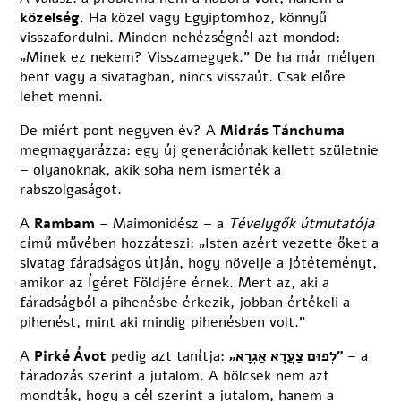
közelség
. Ha közel vagy Egyiptomhoz, könnyű
visszafordulni. Minden nehézségnél azt mondod:
„Minek ez nekem? Visszamegyek.” De ha már mélyen
bent vagy a sivatagban, nincs visszaút. Csak előre
lehet menni.
De miért pont negyven év? A
Midrás Tánchuma
megmagyarázza: egy új generációnak kellett születnie
– olyanoknak, akik soha nem ismerték a
rabszolgaságot.
A
Rambam
– Maimonidész – a
Tévelygők útmutatója
című művében hozzáteszi: „Isten azért vezette őket a
sivatag fáradságos útján, hogy növelje a jótéteményt,
amikor az Ígéret Földjére érnek. Mert az, aki a
fáradságból a pihenésbe érkezik, jobban értékeli a
pihenést, mint aki mindig pihenésben volt.”
A
Pirké Ávot
pedig azt tanítja:
„לְפוּם צַעֲרָא אַגְרָא”
– a
fáradozás szerint a jutalom. A bölcsek nem azt
mondták, hogy a cél szerint a jutalom, hanem a