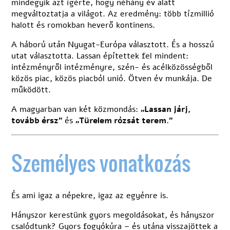
mindegyik azt ígérte, hogy néhány év alatt
megváltoztatja a világot. Az eredmény: több tízmillió
halott és romokban heverő kontinens.
A háború után Nyugat-Európa választott. És a hosszú
utat választotta. Lassan építettek fel mindent:
intézményről intézményre, szén- és acélközösségből
közös piac, közös piacból unió. Ötven év munkája. De
működött.
A magyarban van két közmondás:
„Lassan járj,
tovább érsz”
és
„Türelem rózsát terem.”
Személyes vonatkozás
És ami igaz a népekre, igaz az egyénre is.
Hányszor kerestünk gyors megoldásokat, és hányszor
csalódtunk? Gyors fogyókúra – és utána visszajöttek a