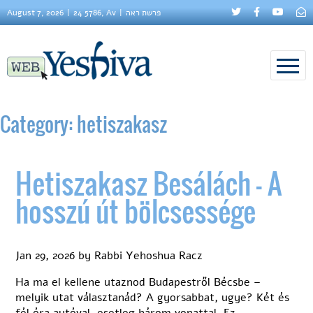
August 7, 2026
24 5786, Av
פרשת ראה
Category:
hetiszakasz
Hetiszakasz Besálách – A
hosszú út bölcsessége
Jan 29, 2026
by
Rabbi Yehoshua Racz
Ha ma el kellene utaznod Budapestről Bécsbe –
melyik utat választanád? A gyorsabbat, ugye? Két és
fél óra autóval, esetleg három vonattal. Ez