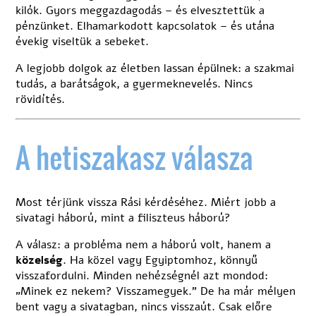
kilók. Gyors meggazdagodás – és elvesztettük a
pénzünket. Elhamarkodott kapcsolatok – és utána
évekig viseltük a sebeket.
A legjobb dolgok az életben lassan épülnek: a szakmai
tudás, a barátságok, a gyermeknevelés. Nincs
rövidítés.
A hetiszakasz válasza
Most térjünk vissza Rási kérdéséhez. Miért jobb a
sivatagi háború, mint a filiszteus háború?
A válasz: a probléma nem a háború volt, hanem a
közelség
. Ha közel vagy Egyiptomhoz, könnyű
visszafordulni. Minden nehézségnél azt mondod:
„Minek ez nekem? Visszamegyek.” De ha már mélyen
bent vagy a sivatagban, nincs visszaút. Csak előre