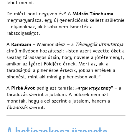
lehet menni.
De miért pont negyven év? A
Midrás Tánchuma
megmagyarázza: egy új generációnak kellett születnie
– olyanoknak, akik soha nem ismerték a
rabszolgaságot.
A
Rambam
– Maimonidész – a
Tévelygők útmutatója
című művében hozzáteszi: „Isten azért vezette őket a
sivatag fáradságos útján, hogy növelje a jótéteményt,
amikor az Ígéret Földjére érnek. Mert az, aki a
fáradságból a pihenésbe érkezik, jobban értékeli a
pihenést, mint aki mindig pihenésben volt.”
A
Pirké Ávot
pedig azt tanítja:
„לְפוּם צַעֲרָא אַגְרָא”
– a
fáradozás szerint a jutalom. A bölcsek nem azt
mondták, hogy a cél szerint a jutalom, hanem a
fáradozás
szerint.
A hetiszakasz üzenete