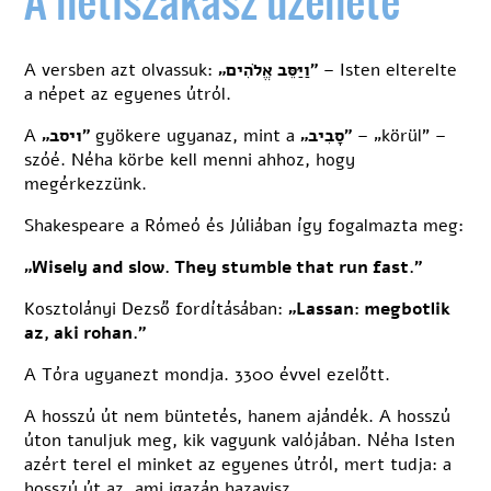
A versben azt olvassuk:
„וַיַּסֵּב אֱלֹהִים”
– Isten elterelte
a népet az egyenes útról.
A
„ויסב”
gyökere ugyanaz, mint a
„סָבִיב”
– „körül” –
szóé. Néha körbe kell menni ahhoz, hogy
megérkezzünk.
Shakespeare a Rómeó és Júliában így fogalmazta meg:
„Wisely and slow. They stumble that run fast.”
Kosztolányi Dezső fordításában:
„Lassan: megbotlik
az, aki rohan.”
A Tóra ugyanezt mondja. 3300 évvel ezelőtt.
A hosszú út nem büntetés, hanem ajándék. A hosszú
úton tanuljuk meg, kik vagyunk valójában. Néha Isten
azért terel el minket az egyenes útról, mert tudja: a
hosszú út az, ami igazán hazavisz.