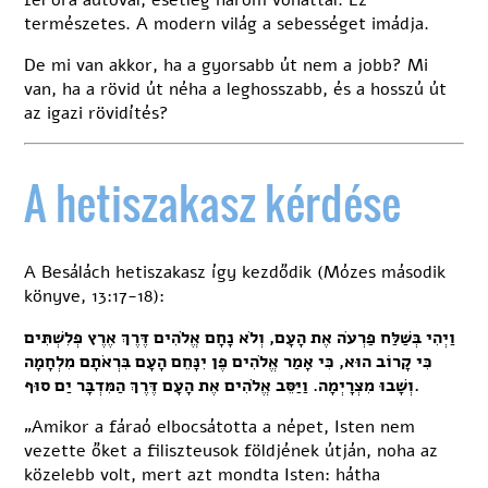
természetes. A modern világ a sebességet imádja.
De mi van akkor, ha a gyorsabb út nem a jobb? Mi
van, ha a rövid út néha a leghosszabb, és a hosszú út
az igazi rövidítés?
A hetiszakasz kérdése
A Besálách
hetiszakasz
így kezdődik (Mózes második
könyve, 13:17-18):
וַיְהִי בְּשַׁלַּח פַּרְעֹה אֶת הָעָם, וְלֹא נָחָם אֱלֹהִים דֶּרֶךְ אֶרֶץ פְּלִשְׁתִּים
כִּי קָרוֹב הוּא, כִּי אָמַר אֱלֹהִים פֶּן יִנָּחֵם הָעָם בִּרְאֹתָם מִלְחָמָה
וְשָׁבוּ מִצְרָיְמָה. וַיַּסֵּב אֱלֹהִים אֶת הָעָם דֶּרֶךְ הַמִּדְבָּר יַם סוּף.
„Amikor a fáraó elbocsátotta a népet, Isten nem
vezette őket a filiszteusok földjének útján, noha az
közelebb volt, mert azt mondta Isten: hátha