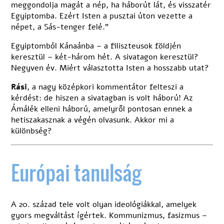
meggondolja magát a nép, ha háborút lát, és visszatér
Egyiptomba. Ezért Isten a pusztai úton vezette a
népet, a Sás-tenger felé.”
Egyiptomból Kánaánba – a filiszteusok földjén
keresztül – két-három hét. A sivatagon keresztül?
Negyven év. Miért választotta Isten a hosszabb utat?
Rási
, a nagy középkori kommentátor felteszi a
kérdést: de hiszen a sivatagban is volt háború! Az
Ámálék elleni háború, amelyről pontosan ennek a
hetiszakasznak a végén olvasunk. Akkor mi a
különbség?
Európai tanulság
A 20. század tele volt olyan ideológiákkal, amelyek
gyors megváltást ígértek. Kommunizmus, fasizmus –