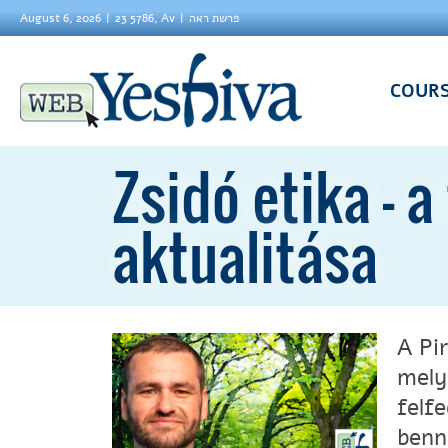
August 6, 2026
23 5786, Av
פרשת ראה
COUR
Zsidó etika –
aktualitása
A Pi
mely
felf
benn