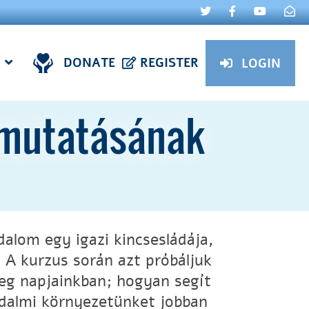
DONATE
REGISTER
LOGIN
útmutatásának
dalom egy igazi kincsesládája,
. A kurzus során azt próbáljuk
veg napjainkban; hogyan segít
adalmi környezetünket jobban