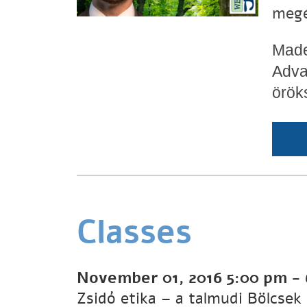
megé
Made
Adva
örök
Classes
November 01, 2016
5:00 pm
-
Zsidó etika – a talmudi Bölcsek