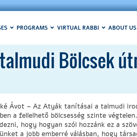
SES
PROGRAMS
VIRTUAL RABBI
ABOUT US
 a talmudi Bölcsek 
rké Ávot – Az Atyák tanításai a talmudi iro
ben a fellelhető bölcsesség szinte végtelen
edezni, hogy hogyan szól hozzánk ez a szö
ünket a jobb emberré válásban, hogy társ