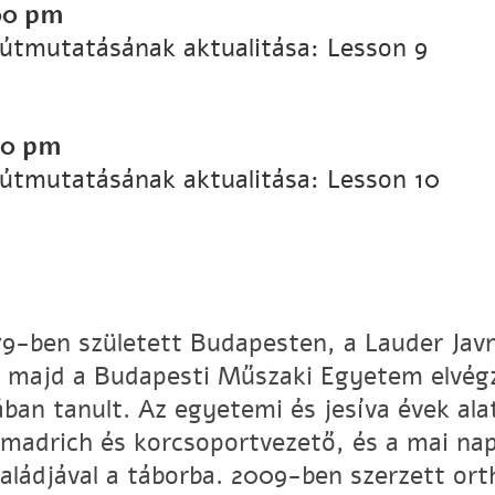
00 pm
 útmutatásának aktualitása: Lesson 9
00 pm
 útmutatásának aktualitása: Lesson 10
979-ben született Budapesten, a Lauder Jav
, majd a Budapesti Műszaki Egyetem elvég
jában tanult. Az egyetemi és jesíva évek al
 madrich és korcsoportvezető, és a mai nap
aládjával a táborba. 2009-ben szerzett ort