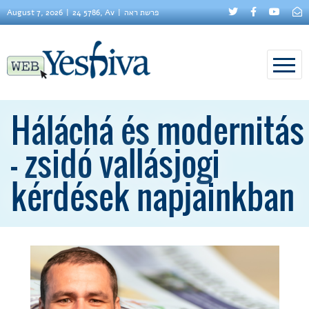
August 7, 2026
24 5786, Av
פרשת ראה
Háláchá és modernitás
– zsidó vallásjogi
kérdések napjainkban